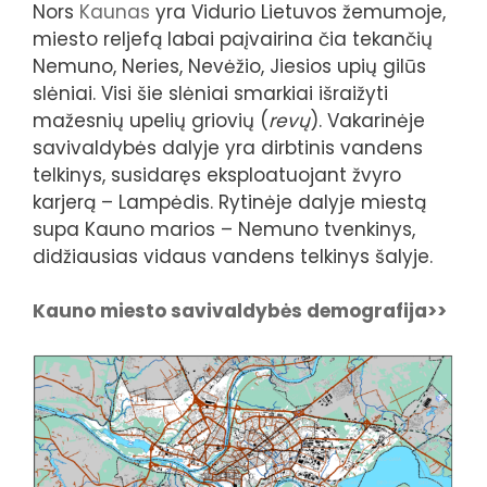
Nors
Kaunas
yra Vidurio Lietuvos žemumoje,
miesto reljefą labai paįvairina čia tekančių
Nemuno, Neries, Nevėžio, Jiesios upių gilūs
slėniai. Visi šie slėniai smarkiai išraižyti
mažesnių upelių griovių (
revų
). Vakarinėje
savivaldybės dalyje yra dirbtinis vandens
telkinys, susidaręs eksploatuojant žvyro
karjerą – Lampėdis. Rytinėje dalyje miestą
supa Kauno marios – Nemuno tvenkinys,
didžiausias vidaus vandens telkinys šalyje.
Kauno miesto savivaldybės demografija>>