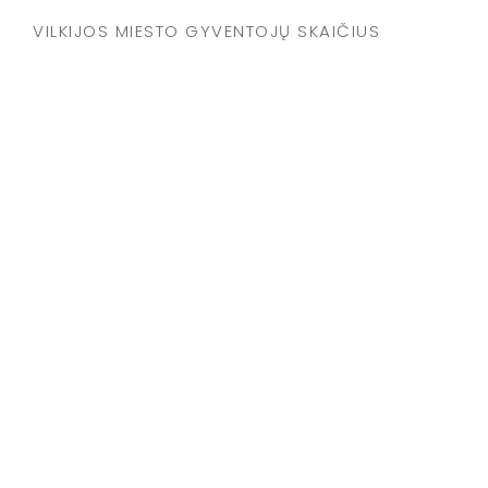
VILKIJOS MIESTO GYVENTOJŲ SKAIČIUS
TYTUVĖNŲ MIESTO GYVENTOJŲ SKAIČIUS
RŪDIŠKIŲ MIESTO GYVENTOJŲ SKAIČIUS
VENTOS MIESTO GYVENTOJŲ SKAIČIUS