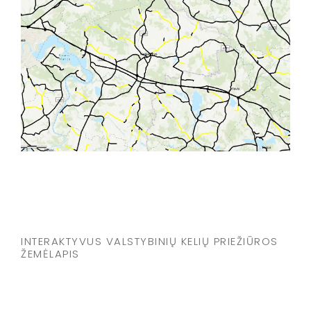
INTERAKTYVUS VALSTYBINIŲ KELIŲ PRIEŽIŪROS
ŽEMĖLAPIS