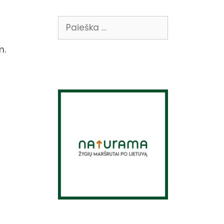
Ieškoti:
m.