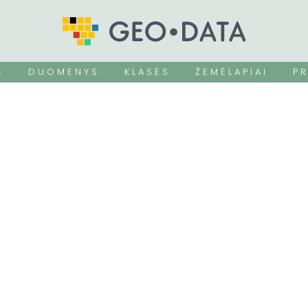
A
D U O M E N Y S
K L A S Ė S
Ž E M Ė L A P I A I
P R