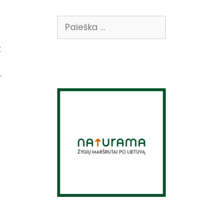
Ieškoti:
2
.