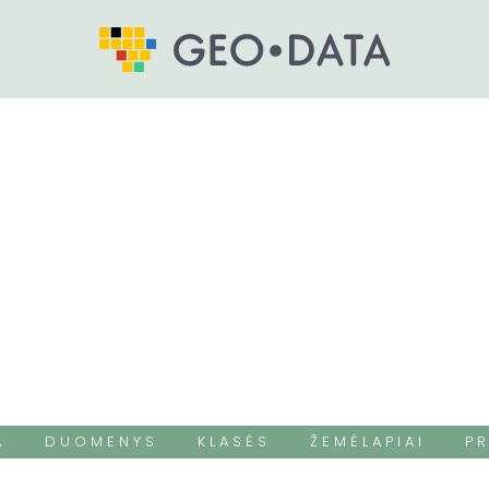
A
D U O M E N Y S
K L A S Ė S
Ž E M Ė L A P I A I
P R