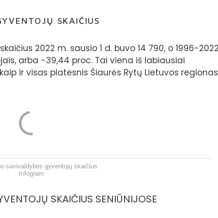
GYVENTOJŲ SKAIČIUS
kaičius 2022 m. sausio 1 d. buvo 14 790, o 1996-202
is, arba -39,44 proc. Tai viena iš labiausiai
aip ir visas platesnis Šiaurės Rytų Lietuvos regionas
no savivaldybės gyventojų skaičius
Infogram
VENTOJŲ SKAIČIUS SENIŪNIJOSE