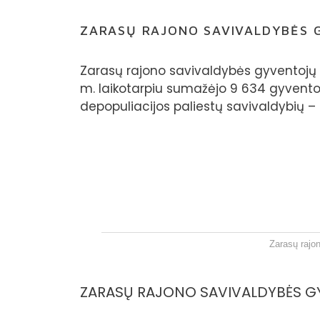
ZARASŲ RAJONO SAVIVALDYBĖS 
Zarasų rajono savivaldybės gyventojų s
m. laikotarpiu sumažėjo 9 634 gyventoja
depopuliacijos paliestų savivaldybių – k
Zarasų rajo
ZARASŲ RAJONO SAVIVALDYBĖS GY