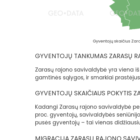
Gyventojų skaičius Zar
GYVENTOJŲ TANKUMAS ZARASŲ R
Zarasų rajono savivaldybė yra viena iš
gamtinės sąlygos, ir smarkiai prastėju
GYVENTOJŲ SKAIČIAUS POKYTIS Z
Kadangi Zarasų rajono savivaldybė per
proc. gyventojų, savivaldybės seniūni
pusės gyventojų – tai vienas didžiausių 
MIGRACIJA ZARASŲ RAJONO SAVI