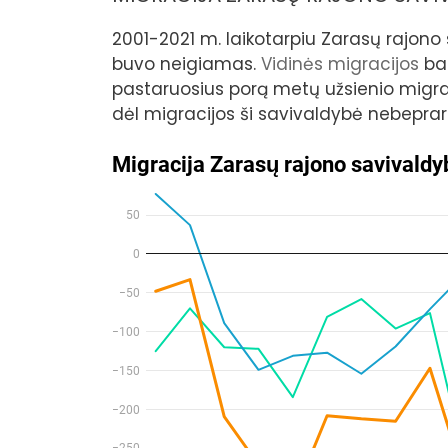
2001-2021 m. laikotarpiu Zarasų rajon
buvo neigiamas.
Vidinės migracijos
bal
pastaruosius porą metų užsienio migrac
dėl migracijos ši savivaldybė nebeprara