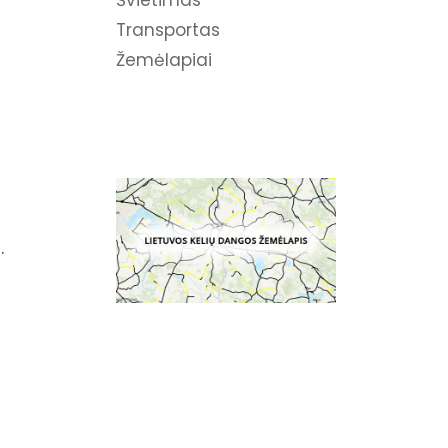
Švietimas
Transportas
Žemėlapiai
.