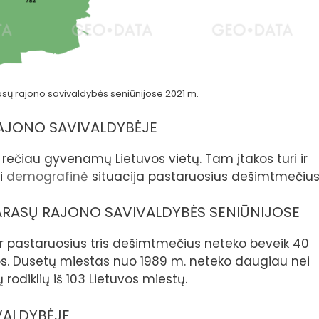
asų rajono savivaldybės seniūnijose 2021 m.
AJONO SAVIVALDYBĖJE
 rečiau gyvenamų Lietuvos vietų. Tam įtakos turi ir
si
demografinė
situacija pastaruosius dešimtmečius
ARASŲ RAJONO SAVIVALDYBĖS SENIŪNIJOSE
 pastaruosius tris dešimtmečius neteko beveik 40
jos. Dusetų miestas nuo 1989 m. neteko daugiau nei
rodiklių iš 103 Lietuvos miestų.
VALDYBĖJE