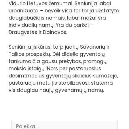
Vidurio Lietuvos žemumai. Seniūnija labai
urbanizuota – beveik visa teritorija užstatyta
daugiabučiais namais, labai mažai yra
individualių namų. Yra du parkai –
Draugystės ir Dainavos.
Seniūnija įsikūrusi tarp judrių Savanorių ir
Taikos prospektų. Dėl didelio gyventojų
tankumo čia gausu prekybos, pramogų,
mokslo įstaigų. Nors per pastaruosius
dešimtmečius gyventojų skaičius sumažėjo,
pastaruoju metu jis stabilizavosi, statoma
vis daugiau naujų gyvenamųjų namų.
Ieškoti: